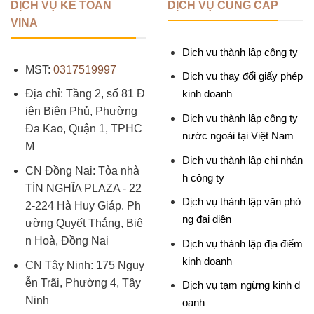
DỊCH VỤ KẾ TOÁN
DỊCH VỤ CUNG CẤP
VINA
Dịch vụ thành lập công ty
MST:
0317519997
Dịch vụ thay đổi giấy phép
Địa chỉ: Tầng 2, số 81 Đ
kinh doanh
iện Biên Phủ, Phường
Dịch vụ thành lập công ty
Đa Kao, Quận 1, TPHC
nước ngoài tại Việt Nam
M
Dịch vụ thành lập chi nhán
CN Đồng Nai: Tòa nhà
h công ty
TÍN NGHĨA PLAZA - 22
Dịch vụ thành lập văn phò
2-224 Hà Huy Giáp. Ph
ng đại diện
ường Quyết Thắng, Biê
n Hoà, Đồng Nai
Dịch vụ thành lập địa điểm
kinh doanh
CN Tây Ninh: 175 Nguy
ễn Trãi, Phường 4, Tây
Dịch vụ tạm ngừng kinh d
Ninh
oanh