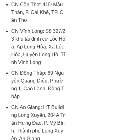
CN Cần Thơ: 41D Mậu
Thân, P. Cái Khế, TP. C
ần Thơ
CN Vĩnh Long: Số 327/2
3 khu tái định cư Lộc Hò
a, Ấp Long Hòa, Xã Lộc
Hòa, Huyện Long Hồ, Tỉ
nh Vĩnh Long
CN Đồng Tháp: 69 Ngu
yễn Quang Diêu, Phườ
ng 1, Cao Lãnh, Đồng T
háp
CN An Giang: HT Buildi
ng Long Xuyên, 204A Tr
ần Hưng Đạo, P. Mỹ Bìn
h, Thành phố Long Xuy
ên, An Giang