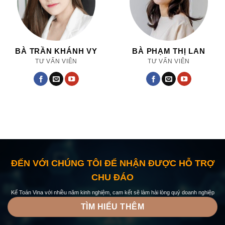
BÀ TRẦN KHÁNH VY
BÀ PHẠM THỊ LAN
TƯ VẤN VIÊN
TƯ VẤN VIÊN
ĐẾN VỚI CHÚNG TÔI ĐỂ NHẬN ĐƯỢC HỖ TRỢ
CHU ĐÁO
Kế Toán Vina với nhiều năm kinh nghiệm, cam kết sẽ làm hài lòng quý doanh nghiệp
TÌM HIỂU THÊM