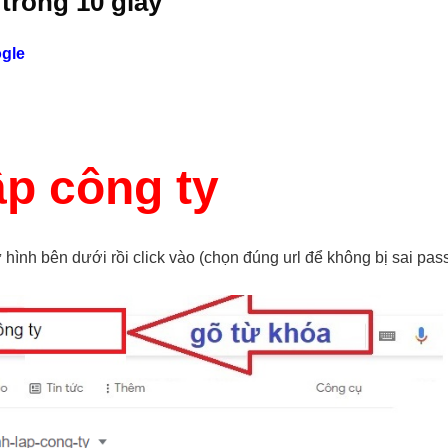
 trong 10 giây
gle
ập công ty
 hình bên dưới rồi click vào (chọn đúng url để không bị sai pas