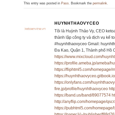
This entry was posted in
Pass
. Bookmark the
permalink
.
HUYNHTHAOVYCEO
Tôi là Huỳnh Thảo Vy, CEO keto
thành lập công ty và dịch vụ k
#huynhthaovyceo Gmail:
huynht
Đa Kao, Quận 1, Thành phố Hồ C
https://www.mixcloud.com/huynh
https://profile.ameba.jp/ameba/
https://fliphtml5.com/homepage/
https://huynhthaovyceo.gitbook.io/
https://onlyfans.com/huynhthaov
fire.jp/profile/huynhthaovyceo
htt
https://band.us/band/89077574
h
http://anyflip.com/homepage/qsc
https://pubhtml5.com/homepage/
https://paper.li/~/publisher/f88