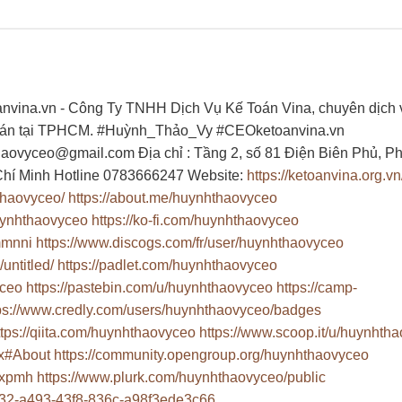
anvina.vn - Công Ty TNHH Dịch Vụ Kế Toán Vina, chuyên dịch 
ế toán tại TPHCM. #Huỳnh_Thảo_Vy #CEOketoanvina.vn
haovyceo@gmail.com
Địa chỉ : Tầng 2, số 81 Điện Biên Phủ, 
hí Minh Hotline 0783666247 Website:
https://ketoanvina.org.vn
thaovyceo/
https://about.me/huynhthaovyceo
huynhthaovyceo
https://ko-fi.com/huynhthaovyceo
mmnni
https://www.discogs.com/fr/user/huynhthaovyceo
untitled/
https://padlet.com/huynhthaovyceo
yceo
https://pastebin.com/u/huynhthaovyceo
https://camp-
ps://www.credly.com/users/huynhthaovyceo/badges
ttps://qiita.com/huynhthaovyceo
https://www.scoop.it/u/huynhth
rx#About
https://community.opengroup.org/huynhthaovyceo
lxpmh
https://www.plurk.com/huynhthaovyceo/public
d7632-a493-43f8-836c-a98f3ede3c66