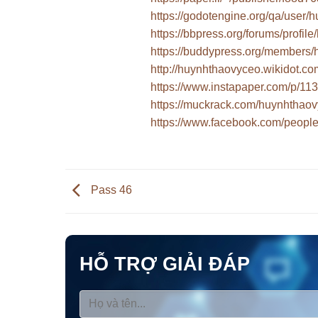
https://godotengine.org/qa/user
https://bbpress.org/forums/profil
https://buddypress.org/members/
http://huynhthaovyceo.wikidot.c
https://www.instapaper.com/p/11
https://muckrack.com/huynhthaov
https://www.facebook.com/peop
Pass 46
HỖ TRỢ GIẢI ĐÁP