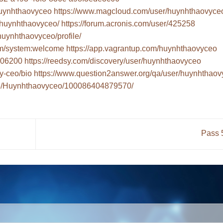
/huynhthaovyceo
https://www.magcloud.com/user/huynhthaovyce
e/huynhthaovyceo/
https://forum.acronis.com/user/425258
huynhthaovyceo/profile/
om/system:welcome
https://app.vagrantup.com/huynhthaovyceo
306200
https://reedsy.com/discovery/user/huynhthaovyceo
y-ceo/bio
https://www.question2answer.org/qa/user/huynhthao
le/Huynhthaovyceo/100086404879570/
Pass